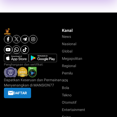
Kanal
News
Nasional
Global
Megapolitan
Penghargaan dan sertifikat:
Regional
Pemilu
Dapatkan Keseruan dan Permainan
IKN
Menyenangkan di MANSION77
Bola
DAFTAR
Tekno
Otomotif
Entertainment