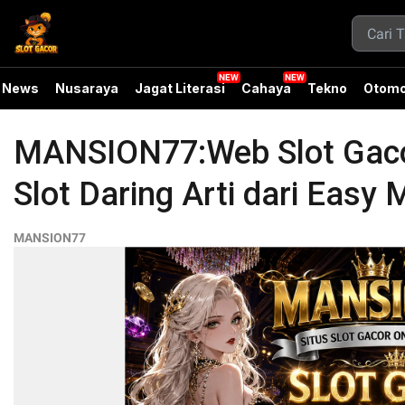
News
Nusaraya
Jagat Literasi
Cahaya
Tekno
Otomo
MANSION77:Web Slot Gacor
Slot Daring Arti dari Easy 
MANSION77