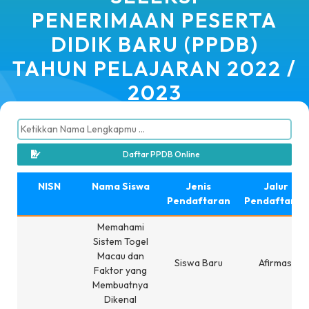
PENERIMAAN PESERTA
DIDIK BARU (PPDB)
TAHUN PELAJARAN 2022 /
2023
Daftar PPDB Online
NISN
Nama Siswa
Jenis
Jalur
Pendaftaran
Pendaftaran
Memahami
Sistem Togel
Macau dan
Siswa Baru
Afirmasi
Faktor yang
Membuatnya
Dikenal