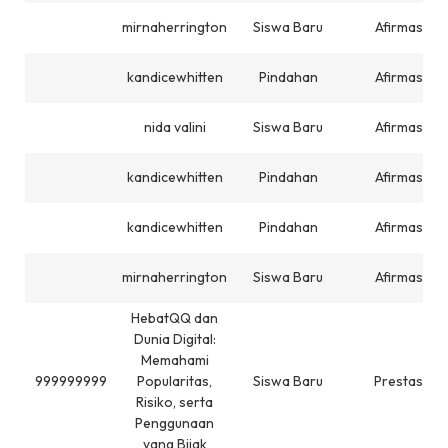
mirnaherrington
Siswa Baru
Afirmasi
kandicewhitten
Pindahan
Afirmasi
nida valini
Siswa Baru
Afirmasi
kandicewhitten
Pindahan
Afirmasi
kandicewhitten
Pindahan
Afirmasi
mirnaherrington
Siswa Baru
Afirmasi
HebatQQ dan
Dunia Digital:
Memahami
999999999
Popularitas,
Siswa Baru
Prestasi
Risiko, serta
Penggunaan
yang Bijak