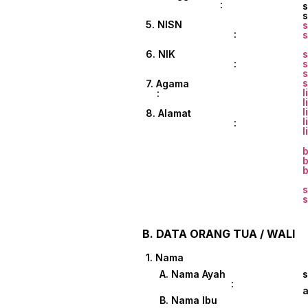
:
5. NISN
:
6. NIK
:
7. Agama
l
:
l
l
8. Alamat
l
:
l
b
b
b
B. DATA ORANG TUA / WALI
1. Nama
A. Nama Ayah
:
B. Nama Ibu