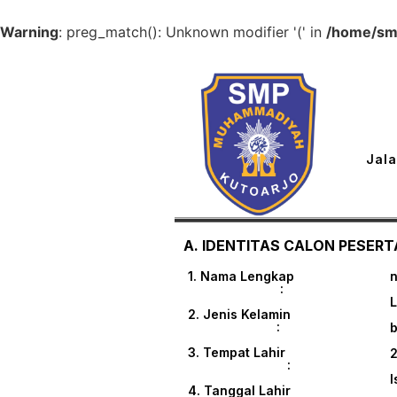
Warning
: preg_match(): Unknown modifier '(' in
/home/smp
Jala
A. IDENTITAS CALON PESERTA
1. Nama Lengkap
n
:
L
2. Jenis Kelamin
:
3. Tempat Lahir
:
I
4. Tanggal Lahir