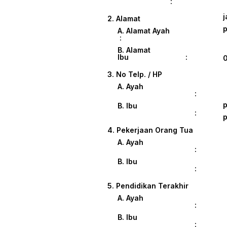
:
j
2. Alamat
p
A. Alamat Ayah
:
B. Alamat
Ibu :
3. No Telp. / HP
A. Ayah
:
p
B. Ibu
:
p
4. Pekerjaan Orang Tua
A. Ayah
:
B. Ibu
:
5. Pendidikan Terakhir
A. Ayah
:
B. Ibu
: