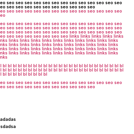
seo
seo
seo
seo
seo
seo
seo
seo
seo
seo
seo
seo
seo
seo
seo
seo
seo
seo
seo
seo
seo
seo
seo
seo
seo
seo
seo
seo
seo
seo
seo
seo
seo
seo
seo
seo
seo
seo
seo
seo
seo
seo
seo
seo
seo
seo
seo
seo
seo
seo
seo
seo
seo
seo
seo
seo
seo
seo
seo
seo
seo
seo
seo
seo
seo
seo
seo
seo
seo
seo
seo
seo
seo
seo
seo
seo
seo
seo
seo
seo
seo
seo
seo
seo
seo
seo
seo
seo
seo
seo
links
links
links
links
links
inks
links
links
links
links
links
links
links
links
links
links
inks
links
links
links
links
links
links
links
links
links
links
inks
links
links
links
links
links
links
links
links
links
links
inks
links
links
links
links
links
links
links
links
links
links
inks
l
bl
bl
bl
bl
bl
bl
bl
bl
bl
bl
bl
bl
bl
bl
bl
bl
bl
bl
bl
bl
bl
bl
bl
bl
l
bl
bl
bl
bl
bl
bl
bl
bl
bl
bl
bl
bl
bl
bl
bl
bl
bl
bl
bl
bl
bl
bl
bl
bl
l
bl
bl
bl
bl
bl
bl
bl
bl
bl
seo
seo
seo
seo
seo
seo
seo
seo
seo
seo
seo
seo
seo
seo
seo
seo
seo
seo
seo
seo
seo
seo
seo
seo
seo
sadadas
asdadsa