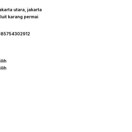
akarta utara, jakarta
luit karang permai
085754302912
ilih
ilih