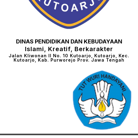
DINAS PENDIDIKAN DAN KEBUDAYAAN
Islami, Kreatif, Berkarakter
Jalan Kliwonan II No. 10 Kutoarjo, Kutoarjo, Kec.
Kutoarjo, Kab. Purworejo Prov. Jawa Tengah