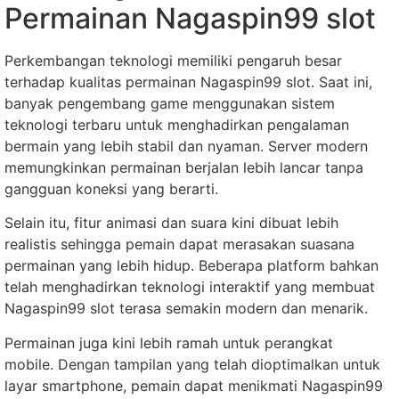
Permainan Nagaspin99 slot
Perkembangan teknologi memiliki pengaruh besar
terhadap kualitas permainan Nagaspin99 slot. Saat ini,
banyak pengembang game menggunakan sistem
teknologi terbaru untuk menghadirkan pengalaman
bermain yang lebih stabil dan nyaman. Server modern
memungkinkan permainan berjalan lebih lancar tanpa
gangguan koneksi yang berarti.
Selain itu, fitur animasi dan suara kini dibuat lebih
realistis sehingga pemain dapat merasakan suasana
permainan yang lebih hidup. Beberapa platform bahkan
telah menghadirkan teknologi interaktif yang membuat
Nagaspin99 slot terasa semakin modern dan menarik.
Permainan juga kini lebih ramah untuk perangkat
mobile. Dengan tampilan yang telah dioptimalkan untuk
layar smartphone, pemain dapat menikmati Nagaspin99