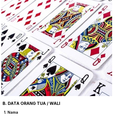
B. DATA ORANG TUA / WALI
1. Nama