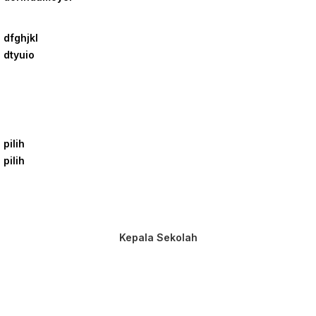
dfghjkl
dtyuio
pilih
pilih
Kepala Sekolah