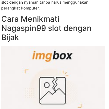
slot dengan nyaman tanpa harus menggunakan
perangkat komputer.
Cara Menikmati
Nagaspin99 slot dengan
Bijak