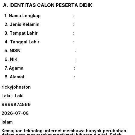
A. IDENTITAS CALON PESERTA DIDIK
1. Nama Lengkap :
2. Jenis Kelamin :
3. Tempat Lahir :
4. Tanggal Lahir :
5. NISN :
6. NIK :
7. Agama :
8. Alamat :
rickyjohnston
Laki - Laki
9999874569
2026-07-08
Islam
Kemajuan teknologi internet membawa banyak perubahan
dalam cara masyarakat menikmati hiburan digital. Salah