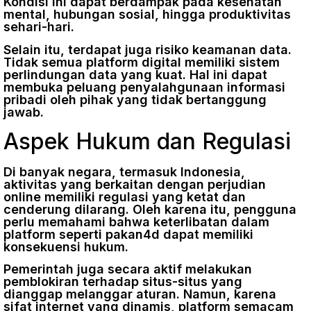
Kondisi ini dapat berdampak pada kesehatan
mental, hubungan sosial, hingga produktivitas
sehari-hari.
Selain itu, terdapat juga risiko keamanan data.
Tidak semua platform digital memiliki sistem
perlindungan data yang kuat. Hal ini dapat
membuka peluang penyalahgunaan informasi
pribadi oleh pihak yang tidak bertanggung
jawab.
Aspek Hukum dan Regulasi
Di banyak negara, termasuk Indonesia,
aktivitas yang berkaitan dengan perjudian
online memiliki regulasi yang ketat dan
cenderung dilarang. Oleh karena itu, pengguna
perlu memahami bahwa keterlibatan dalam
platform seperti pakan4d dapat memiliki
konsekuensi hukum.
Pemerintah juga secara aktif melakukan
pemblokiran terhadap situs-situs yang
dianggap melanggar aturan. Namun, karena
sifat internet yang dinamis, platform semacam