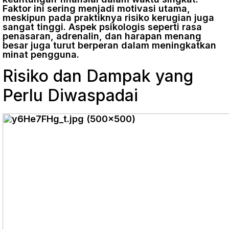
Faktor ini sering menjadi motivasi utama,
meskipun pada praktiknya risiko kerugian juga
sangat tinggi. Aspek psikologis seperti rasa
penasaran, adrenalin, dan harapan menang
besar juga turut berperan dalam meningkatkan
minat pengguna.
Risiko dan Dampak yang
Perlu Diwaspadai