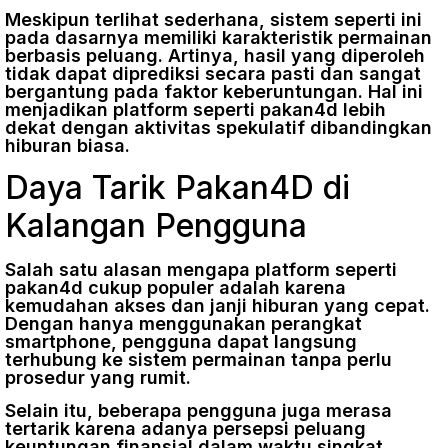
Meskipun terlihat sederhana, sistem seperti ini
pada dasarnya memiliki karakteristik permainan
berbasis peluang. Artinya, hasil yang diperoleh
tidak dapat diprediksi secara pasti dan sangat
bergantung pada faktor keberuntungan. Hal ini
menjadikan platform seperti pakan4d lebih
dekat dengan aktivitas spekulatif dibandingkan
hiburan biasa.
Daya Tarik Pakan4D di
Kalangan Pengguna
Salah satu alasan mengapa platform seperti
pakan4d cukup populer adalah karena
kemudahan akses dan janji hiburan yang cepat.
Dengan hanya menggunakan perangkat
smartphone, pengguna dapat langsung
terhubung ke sistem permainan tanpa perlu
prosedur yang rumit.
Selain itu, beberapa pengguna juga merasa
tertarik karena adanya persepsi peluang
keuntungan finansial dalam waktu singkat.