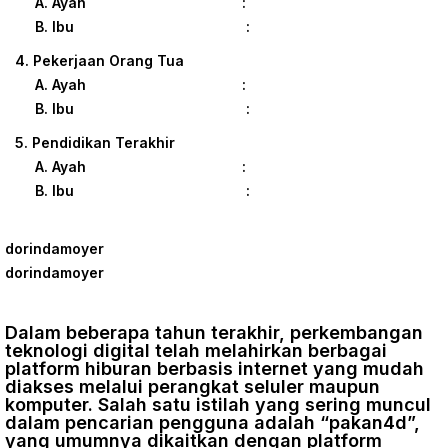
A. Ayah :
B. Ibu :
4. Pekerjaan Orang Tua
A. Ayah :
B. Ibu :
5. Pendidikan Terakhir
A. Ayah :
B. Ibu :
dorindamoyer
dorindamoyer
Dalam beberapa tahun terakhir, perkembangan
teknologi digital telah melahirkan berbagai
platform hiburan berbasis internet yang mudah
diakses melalui perangkat seluler maupun
komputer. Salah satu istilah yang sering muncul
dalam pencarian pengguna adalah “pakan4d”,
yang umumnya dikaitkan dengan platform