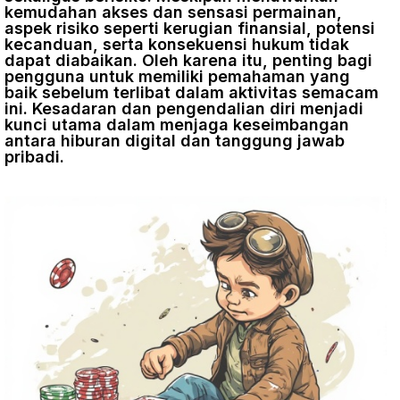
kemudahan akses dan sensasi permainan,
aspek risiko seperti kerugian finansial, potensi
kecanduan, serta konsekuensi hukum tidak
dapat diabaikan. Oleh karena itu, penting bagi
pengguna untuk memiliki pemahaman yang
baik sebelum terlibat dalam aktivitas semacam
ini. Kesadaran dan pengendalian diri menjadi
kunci utama dalam menjaga keseimbangan
antara hiburan digital dan tanggung jawab
pribadi.