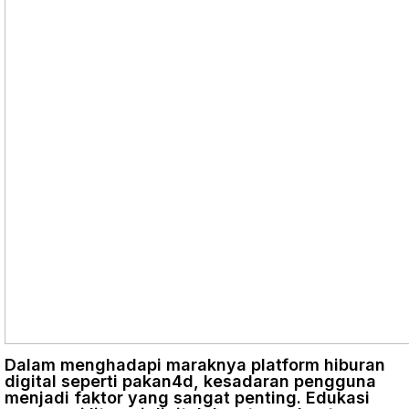
Dalam menghadapi maraknya platform hiburan
digital seperti pakan4d, kesadaran pengguna
menjadi faktor yang sangat penting. Edukasi