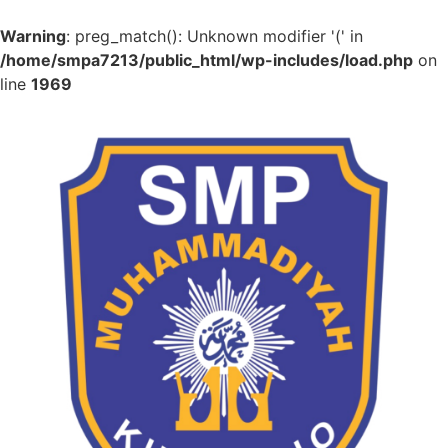
Warning
: preg_match(): Unknown modifier '(' in
/home/smpa7213/public_html/wp-includes/load.php
on
line
1969