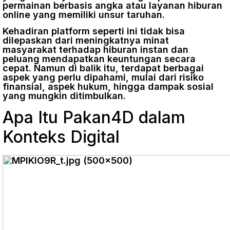
permainan berbasis angka atau layanan hiburan
online yang memiliki unsur taruhan.
Kehadiran platform seperti ini tidak bisa
dilepaskan dari meningkatnya minat
masyarakat terhadap hiburan instan dan
peluang mendapatkan keuntungan secara
cepat. Namun di balik itu, terdapat berbagai
aspek yang perlu dipahami, mulai dari risiko
finansial, aspek hukum, hingga dampak sosial
yang mungkin ditimbulkan.
Apa Itu Pakan4D dalam
Konteks Digital