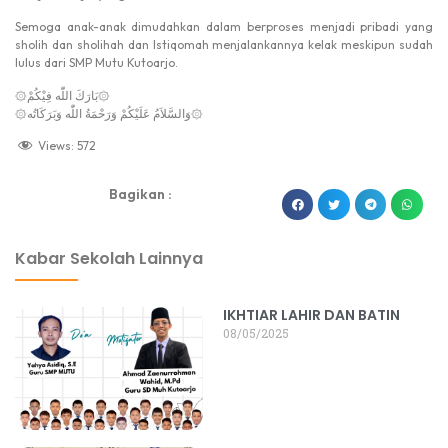
Semoga anak-anak dimudahkan dalam berproses menjadi pribadi yang
sholih dan sholihah dan Istiqomah menjalankannya kelak meskipun sudah
lulus dari SMP Mutu Kutoarjo.
۞بَارَكَ اللّٰه فِيْكُمْ۞
۞و‌َالسَّلاَمُ عَلَيْكُمْ وَرَحْمَةُ اللّٰه وَبَرَكَاتُه۞
Views:
572
Bagikan :
dibuat oleh rrdigital.id
Kabar Sekolah Lainnya
IKHTIAR LAHIR DAN BATIN
08/05/2025