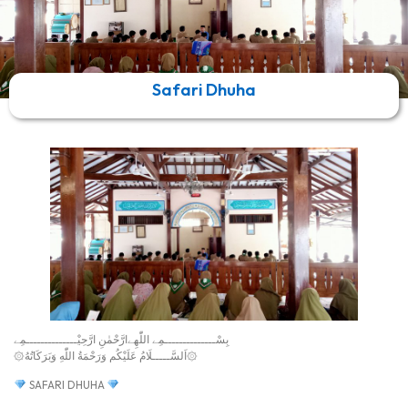
Safari Dhuha
بِسْــــــــــــــمِے اللّٰهِےارَّحْمٰنِ ارَّحِيْــــــــــــــمِے
۞اَلسَّـــــلَامُ عَلَيْکُم وَرَحْمَةُ اللّٰهِ وَبَرَکَاتُهُ۞
SAFARI DHUHA