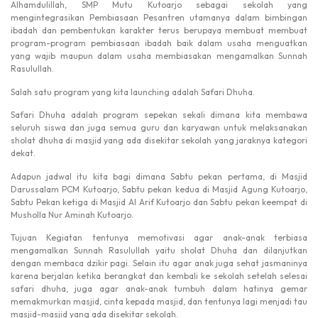
Alhamdulillah, SMP Mutu Kutoarjo sebagai sekolah yang
mengintegrasikan Pembiasaan Pesantren utamanya dalam bimbingan
ibadah dan pembentukan karakter terus berupaya membuat membuat
program-program pembiasaan ibadah baik dalam usaha menguatkan
yang wajib maupun dalam usaha membiasakan mengamalkan Sunnah
Rasulullah.
Salah satu program yang kita launching adalah Safari Dhuha.
Safari Dhuha adalah program sepekan sekali dimana kita membawa
seluruh siswa dan juga semua guru dan karyawan untuk melaksanakan
sholat dhuha di masjid yang ada disekitar sekolah yang jaraknya kategori
dekat.
Adapun jadwal itu kita bagi dimana Sabtu pekan pertama, di Masjid
Darussalam PCM Kutoarjo, Sabtu pekan kedua di Masjid Agung Kutoarjo,
Sabtu Pekan ketiga di Masjid Al Arif Kutoarjo dan Sabtu pekan keempat di
Musholla Nur Aminah Kutoarjo.
Tujuan Kegiatan tentunya memotivasi agar anak-anak terbiasa
mengamalkan Sunnah Rasulullah yaitu sholat Dhuha dan dilanjutkan
dengan membaca dzikir pagi. Selain itu agar anak juga sehat jasmaninya
karena berjalan ketika berangkat dan kembali ke sekolah setelah selesai
safari dhuha, juga agar anak-anak tumbuh dalam hatinya gemar
memakmurkan masjid, cinta kepada masjid, dan tentunya lagi menjadi tau
masjid-masjid yang ada disekitar sekolah.