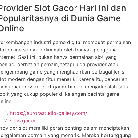
Provider Slot Gacor Hari Ini dan
Popularitasnya di Dunia Game
Online
erkembangan industri game digital membuat permainan
lot online semakin diminati oleh banyak pengguna
nternet. Saat ini, bukan hanya permainan slot yang
enjadi perhatian pemain, tetapi juga provider atau
pengembang game yang menghadirkan berbagai jenis
lot modern dengan fitur menarik. Karena itu, pencarian
engenai provider slot gacor hari ini menjadi salah satu
opik yang cukup populer di kalangan pecinta game
nline.
https://aurorastudio-gallery.com/
situs gacor
rovider slot memiliki peran penting dalam menciptakan
engalaman bermain yang menarik. Mereka bertanggung