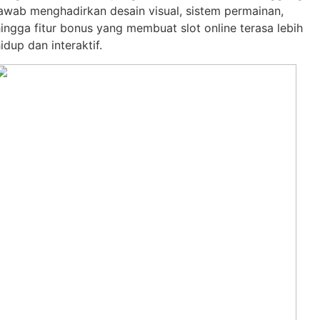
awab menghadirkan desain visual, sistem permainan,
ingga fitur bonus yang membuat slot online terasa lebih
idup dan interaktif.