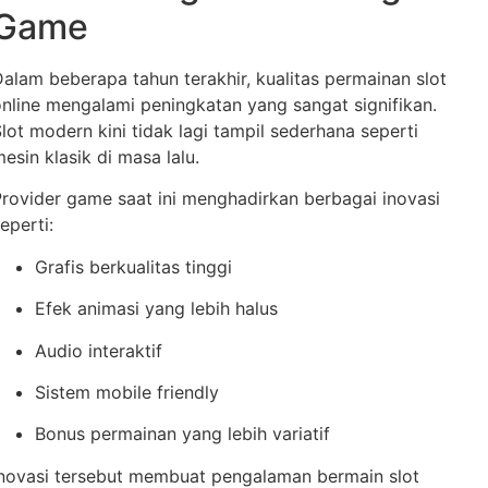
Game
alam beberapa tahun terakhir, kualitas permainan slot
nline mengalami peningkatan yang sangat signifikan.
lot modern kini tidak lagi tampil sederhana seperti
esin klasik di masa lalu.
rovider game saat ini menghadirkan berbagai inovasi
eperti:
Grafis berkualitas tinggi
Efek animasi yang lebih halus
Audio interaktif
Sistem mobile friendly
Bonus permainan yang lebih variatif
novasi tersebut membuat pengalaman bermain slot