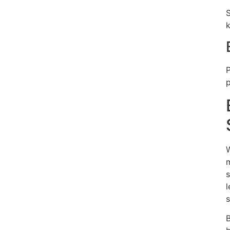
S
k
P
p
W
m
s
l
s
B