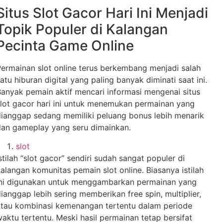
Situs Slot Gacor Hari Ini Menjadi
Topik Populer di Kalangan
Pecinta Game Online
ermainan slot online terus berkembang menjadi salah
atu hiburan digital yang paling banyak diminati saat ini.
anyak pemain aktif mencari informasi mengenai situs
lot gacor hari ini untuk menemukan permainan yang
ianggap sedang memiliki peluang bonus lebih menarik
an gameplay yang seru dimainkan.
slot
stilah “slot gacor” sendiri sudah sangat populer di
alangan komunitas pemain slot online. Biasanya istilah
ni digunakan untuk menggambarkan permainan yang
ianggap lebih sering memberikan free spin, multiplier,
tau kombinasi kemenangan tertentu dalam periode
aktu tertentu. Meski hasil permainan tetap bersifat