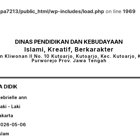
a7213/public_html/wp-includes/load.php
on line
1969
DINAS PENDIDIKAN DAN KEBUDAYAAN
Islami, Kreatif, Berkarakter
n Kliwonan II No. 10 Kutoarjo, Kutoarjo, Kec. Kutoarjo, 
Purworejo Prov. Jawa Tengah
 DIDIK
ebrielle ann
aki - Laki
akarta
2026-05-06
slam