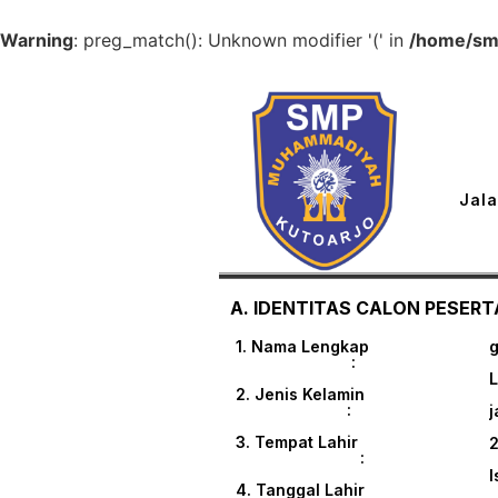
Warning
: preg_match(): Unknown modifier '(' in
/home/smp
Jala
A. IDENTITAS CALON PESERTA
1. Nama Lengkap
g
:
L
2. Jenis Kelamin
:
j
3. Tempat Lahir
:
I
4. Tanggal Lahir