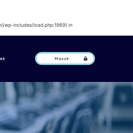
l/wp-includes/load.php:1969) in
ak
Masuk